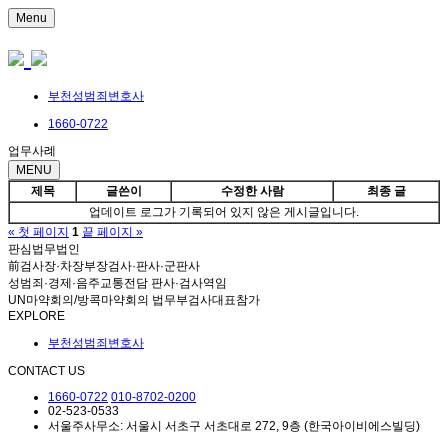
Menu
부천성범죄변호사
1660-0722
업무사례
MENU
제목
글쓴이
수정한 사람
최종 글
업데이트 로그가 기록되어 있지 않은 게시글입니다.
« 첫 페이지
1
끝 페이지 »
판심법무법인
前검사장·차장부장검사·판사·군판사
성범죄·경제·음주교통전담 판사·검사역임
UN마약회의/방콕마약회의 법무부검사대표참가
EXPLORE
부천성범죄변호사
CONTACT US
1660-0722
010-8702-0200
02-523-0533
서울주사무소: 서울시 서초구 서초대로 272, 9층 (한국아이비에스빌딩)