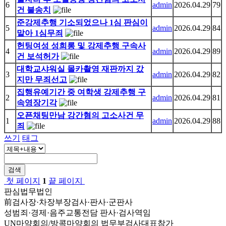
6
admin
2026.04.29
79
건 불송치
준강제추행 기소되었으나 1심 판심이
5
admin
2026.04.29
84
맡아 1심무죄
헌팅여성 성희롱 및 강제추행 구속사
4
admin
2026.04.29
89
건 보석허가
대학교샤워실 몰카촬영 재판까지 갔
3
admin
2026.04.29
82
지만 무죄선고
집행유예기간 중 여학생 강제추행 구
2
admin
2026.04.29
81
속영장기각
오픈채팅만남 강간혐의 고소사건 무
1
admin
2026.04.29
88
죄
쓰기
태그
검색
첫 페이지
1
끝 페이지
판심법무법인
前검사장·차장부장검사·판사·군판사
성범죄·경제·음주교통전담 판사·검사역임
UN마약회의/방콕마약회의 법무부검사대표참가