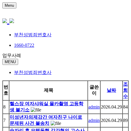
Menu
부천성범죄변호사
1660-0722
업무사례
MENU
부천성범죄변호사
조
번
글쓴
제목
날짜
회
호
이
수
헬스장 여자샤워실 몰카촬영 고등학
8
admin
2026.04.29
84
생 불기소
미성년자의제강간 여자친구 나이로
7
admin
2026.04.29
89
문제된 사건 불송치
술자리 후 모텔동행 강간혐의 고소사