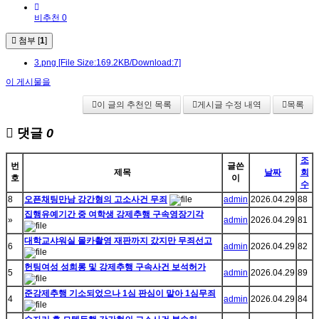
비추천 0
첨부 [
1
]
3.png
[File Size:169.2KB/Download:7]
이 게시물을
이 글의 추천인 목록
게시글 수정 내역
목록
댓글
0
조
번
글쓴
제목
날짜
회
호
이
수
8
오픈채팅만남 강간혐의 고소사건 무죄
admin
2026.04.29
88
집행유예기간 중 여학생 강제추행 구속영장기각
»
admin
2026.04.29
81
대학교샤워실 몰카촬영 재판까지 갔지만 무죄선고
6
admin
2026.04.29
82
헌팅여성 성희롱 및 강제추행 구속사건 보석허가
5
admin
2026.04.29
89
준강제추행 기소되었으나 1심 판심이 맡아 1심무죄
4
admin
2026.04.29
84