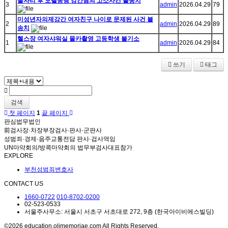
술자리 후 모텔동행 강간혐의 고소사건 불송치
3
admin
2026.04.29
79
미성년자의제강간 여자친구 나이로 문제된 사건 불
2
admin
2026.04.29
89
송치
헬스장 여자샤워실 몰카촬영 고등학생 불기소
1
admin
2026.04.29
84
쓰기
태그
검색
첫 페이지
1
끝 페이지
판심법무법인
前검사장·차장부장검사·판사·군판사
성범죄·경제·음주교통전담 판사·검사역임
UN마약회의/방콕마약회의 법무부검사대표참가
EXPLORE
부천성범죄변호사
CONTACT US
1660-0722
010-8702-0200
02-523-0533
서울주사무소: 서울시 서초구 서초대로 272, 9층 (한국아이비에스빌딩)
©2026 education.olimemoriae.com All Rights Reserved.